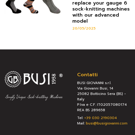
replace your gauge 6
sock-knitting machines
with our advanced
model
20/05/2025
Contatti
BUSI GIOVANNI s.r.l.
Via Giovanni Busi, 14
25082 Botticino Sera (BS) -
Italy
P.Iva e C.F. IT02057080174
REA BS 289658
Tel:
+39 030 2190304
Mail:
busi@busigiovanni.com