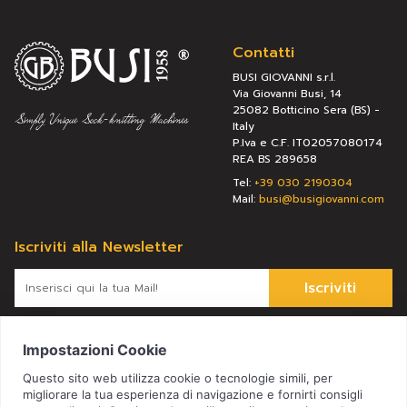
Contatti
BUSI GIOVANNI s.r.l.
Via Giovanni Busi, 14
25082 Botticino Sera (BS) -
Italy
P.Iva e C.F. IT02057080174
REA BS 289658
Tel:
+39 030 2190304
Mail:
busi@busigiovanni.com
Iscriviti alla Newsletter
Iscriviti
Letta l’
informativa
, presto il consenso al trattamento dei miei
dati personali per le finalità ivi indicate.