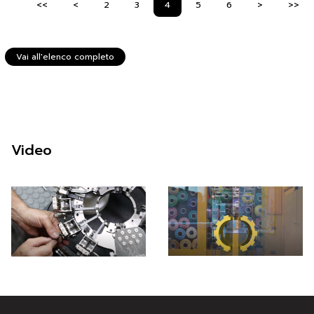
<<
<
2
3
4
5
6
>
>>
Vai all'elenco completo
Video