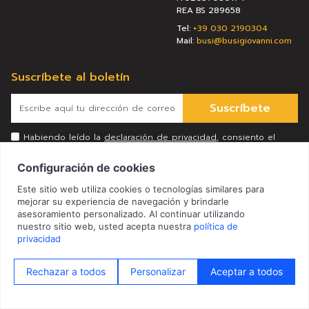
REA BS 289658
Tel:
+39 030 2190304
Mail:
busi@busigiovanni.com
Suscríbete al boletín
Suscríbete
Habiendo leído la
declaración de privacidad
, consiento el
tratamiento de mis datos personales para los fines indicados
en la misma.
© 2026 Busi Giovanni S.r.l. Todos los derechos reservados
|
|
|
Privacy Policy
Cookie Policy
Privacy Preferencia
Credits