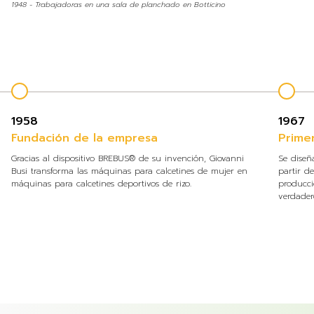
1948 - Trabajadoras en una sala de planchado en Botticino
1958
1967
Fundación de la empresa
Prime
Gracias al dispositivo BREBUS® de su invención, Giovanni
Se diseñ
Busi transforma las máquinas para calcetines de mujer en
partir d
máquinas para calcetines deportivos de rizo.
producci
verdader