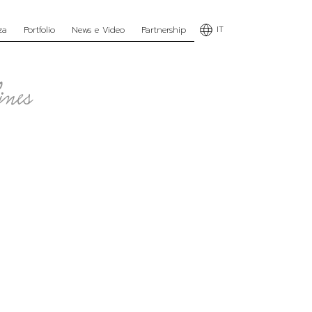
IT
za
Portfolio
News e Video
Partnership