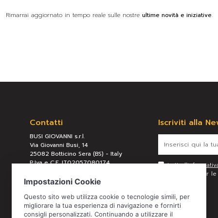
Rimarrai aggiornato in tempo reale sulle nostre
ultime novità e iniziative
.
Contatti
Iscriviti alla N
BUSI GIOVANNI s.r.l.
Via Giovanni Busi, 14
25082 Botticino Sera (BS) - Italy
P.Iva e C.F. IT02057080174
Letta l’
informativ
REA BS 289658
personali per le f
Tel:
+39 030 2190304
Mail:
busi@busigiovanni.com