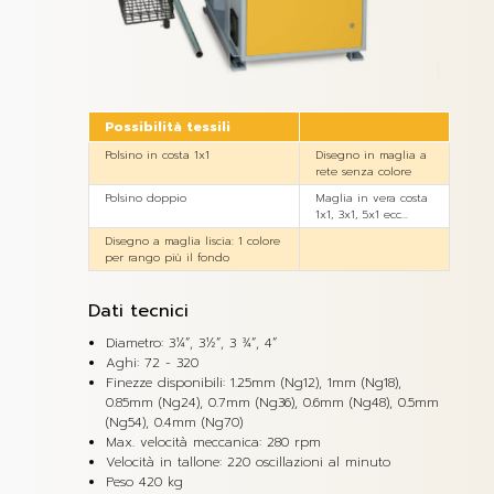
Possibilità tessili
Polsino in costa 1x1
Disegno in maglia a
rete senza colore
Polsino doppio
Maglia in vera costa
1x1, 3x1, 5x1 ecc...
Disegno a maglia liscia: 1 colore
per rango più il fondo
Dati tecnici
Diametro: 3¼”, 3½”, 3 ¾”, 4”
Aghi: 72 - 320
Finezze disponibili: 1.25mm (Ng12), 1mm (Ng18),
0.85mm (Ng24), 0.7mm (Ng36), 0.6mm (Ng48), 0.5mm
(Ng54), 0.4mm (Ng70)
Max. velocità meccanica: 280 rpm
Velocità in tallone: 220 oscillazioni al minuto
Peso 420 kg