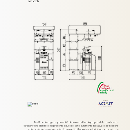
articoli
Busi® declina ogni responsabilità derivante dall’uso improprio delle macchine. Le
caratteristiche descritte nel presente opuscolo sono puramente indicative e potrebbero
subire variazioni senza preavviso. I parametri di lavoro (es. velocità) possono variare a