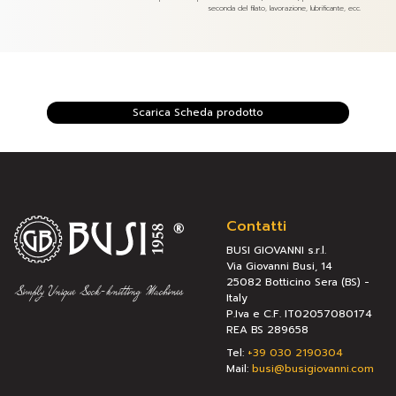
seconda del filato, lavorazione, lubrificante, ecc.
Scarica Scheda prodotto
Contatti
BUSI GIOVANNI s.r.l.
Via Giovanni Busi, 14
25082 Botticino Sera (BS) -
Italy
P.Iva e C.F. IT02057080174
REA BS 289658
Tel:
+39 030 2190304
Mail:
busi@busigiovanni.com