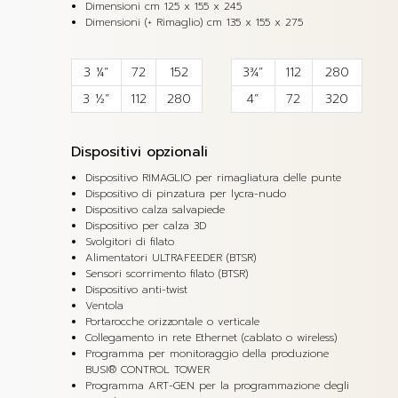
Dimensioni cm 125 x 155 x 245
Dimensioni (+ Rimaglio) cm 135 x 155 x 275
3 ¼”
72
152
3¾”
112
280
3 ½”
112
280
4”
72
320
Dispositivi opzionali
Dispositivo RIMAGLIO per rimagliatura delle punte
Dispositivo di pinzatura per lycra-nudo
Dispositivo calza salvapiede
Dispositivo per calza 3D
Svolgitori di filato
Alimentatori ULTRAFEEDER (BTSR)
Sensori scorrimento filato (BTSR)
Dispositivo anti-twist
Ventola
Portarocche orizzontale o verticale
Collegamento in rete Ethernet (cablato o wireless)
Programma per monitoraggio della produzione
BUSI® CONTROL TOWER
Programma ART-GEN per la programmazione degli