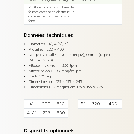
l’élastique aiguille par aiguille
3x1, 5x1 etc..
Motif de broderie sur base de
fausses côtes avec élastique : 5
couleurs par rangée plus le
fond
Données techniques
Diamètres : 4”, 4 ½”, 5”
Aiguilles : 200 - 400
Jauge d’aiguilles : 0.6mm (Ng48), 0.5mm (Ng54),
0.4mm (Ng70)
Vitesse maximum : 220 tpm
Vitesse talon : 200 rangées pm
Poids 420 kg
Dimensions cm 125 x 155 x 245
Dimensions (+ Rimaglio) cm 135 x 155 x 275
4”
200
320
5”
320
400
4 ½”
226
360
Dispositifs optionnels