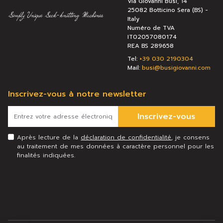
Via Giovanni Busi, 14
25082 Botticino Sera (BS) -
Italy
Numéro de TVA
IT02057080174
REA BS 289658
Tel:
+39 030 2190304
Mail:
busi@busigiovanni.com
Inscrivez-vous à notre newsletter
Inscrivez-vous
Après lecture de la
déclaration de confidentialité
, je consens
au traitement de mes données à caractère personnel pour les
finalités indiquées.