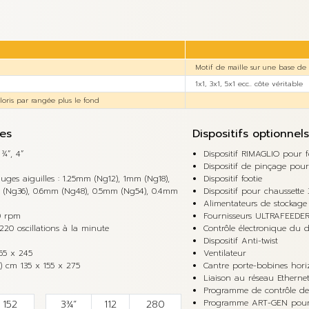
Motif de maille sur une base de t
1x1, 3x1, 5x1 ecc.. côte véritable
oloris par rangée plus le fond
es
Dispositifs optionnel
 ¾”, 4”
Dispositif RIMAGLIO pour 
Dispositif de pinçage pou
auges aiguilles : 1.25mm (Ng12), 1mm (Ng18),
Dispositif footie
 (Ng36), 0.6mm (Ng48), 0.5mm (Ng54), 0.4mm
Dispositif pour chaussette
Alimentateurs de stockage
0 rpm
Fournisseurs ULTRAFEEDER
 220 oscillations à la minute
Contrôle électronique du 
Dispositif Anti-twist
155 x 245
Ventilateur
o) cm 135 x 155 x 275
Cantre porte-bobines horiz
Liaison au réseau Ethernet 
Programme de contrôle d
152
3¾”
112
280
Programme ART-GEN pour 