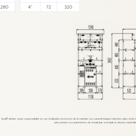
280
4”
72
320
Busi® décline toute responsabilité en cas d’utilisation incorrecte de la machine. Les caractéristiques décrites dans cett
sans préavis. Les paramètres de travail (par exemple la vitesse maximale) pe