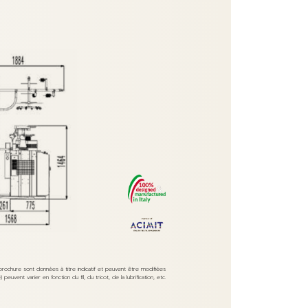
e brochure sont données à titre indicatif et peuvent être modifiées
uvent varier en fonction du fil, du tricot, de la lubrification, etc.