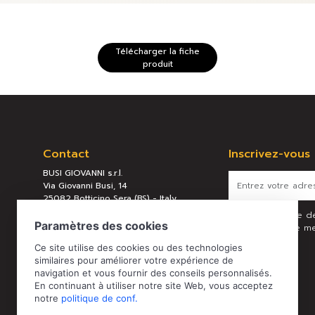
Télécharger la fiche
produit
Contact
Inscrivez-vous
BUSI GIOVANNI s.r.l.
Via Giovanni Busi, 14
25082 Botticino Sera (BS) - Italy
Numéro de TVA IT02057080174
Après lecture d
REA BS 289658
traitement de me
indiquées.
Tel:
+39 030 2190304
Mail:
busi@busigiovanni.com