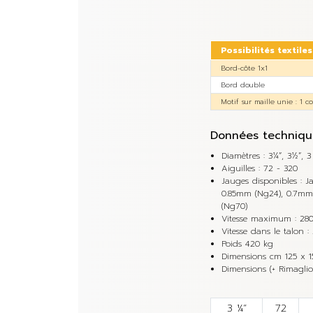
Possibilités textiles
Bord-côte 1x1
Bord double
Motif sur maille unie : 1 c
Données techniqu
Diamètres : 3¼”, 3½”, 3
Aiguilles : 72 - 320
Jauges disponibles : J
0.85mm (Ng24), 0.7mm
(Ng70)
Vitesse maximum : 28
Vitesse dans le talon :
Poids 420 kg
Dimensions cm 125 x 
Dimensions (+ Rimagli
3 ¼”
72