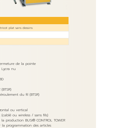
ricot plat sans dessins
s
fermeture de la pointe
r Lycra nu
 3D
 (BTSR)
déroulement du fil (BTSR)
ontal ou vertical
(cablé ou wireless / sans fils)
e la production BUSI® CONTROL TOWER
la programmation des articles