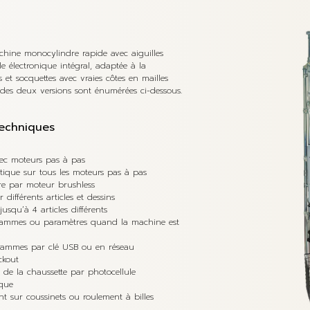
hine monocylindre rapide avec aiguilles
le électronique intégral, adaptée à la
 et socquettes avec vraies côtes en mailles
es des deux versions sont énumérées ci-dessous.
techniques
vec moteurs pas à pas
tique sur tous les moteurs pas à pas
e par moteur brushless
 différents articles et dessins
jusqu’à 4 articles différents
grammes ou paramètres quand la machine est
ammes par clé USB ou en réseau
ackout
n de la chaussette par photocellule
ique
nt sur coussinets ou roulement à billes