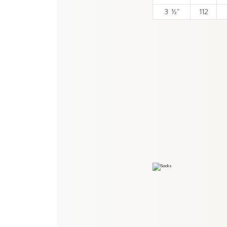
3 ½”
112